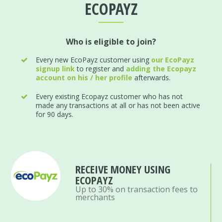
ECOPAYZ
Who is eligible to join?
Every new EcoPayz customer using
our EcoPayz
signup link
to register and
adding the Ecopayz
account on his / her profile
afterwards.
Every existing Ecopayz customer who has not
made any transactions at all or has not been active
for 90 days.
RECEIVE MONEY USING
ECOPAYZ
Up to 30% on transaction fees to
merchants