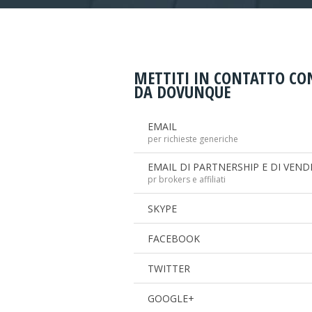
METTITI IN CONTATTO CO
DA DOVUNQUE
EMAIL
per richieste generiche
EMAIL DI PARTNERSHIP E DI VEND
pr brokers e affiliati
SKYPE
FACEBOOK
TWITTER
GOOGLE+