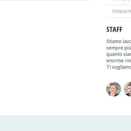
FONDATA
STAFF
Stiamo lav
sempre più 
quanto siamo
enorme ring
Ti vogliam