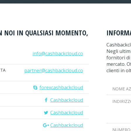
N NOI IN QUALSIASI MOMENTO,
INFORMA
Cashbackcl
Negli ultim
info@cashbackcloud.co
fornitori di
mercato. Of
ITA
partner@cashbackcloud.co
clienti in o
forexcashbackcloud
NOME AZ
Cashbackcloud
INDIRIZ
Cashbackcloud
Cashbackcloud
NUMERO 