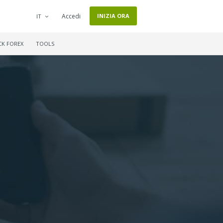
Accedi
INIZIA ORA
IT
CK FOREX
TOOLS